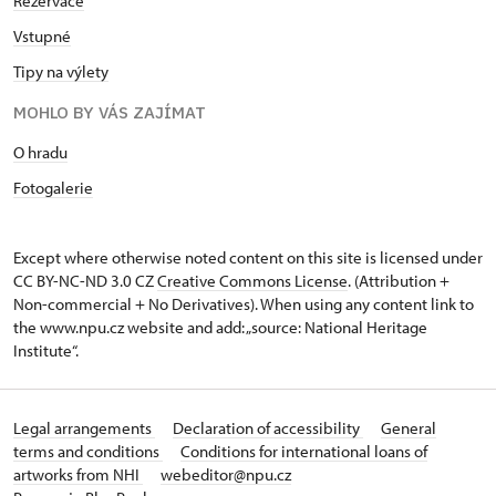
Rezervace
Vstupné
Tipy na výlety
MOHLO BY VÁS ZAJÍMAT
O hradu
Fotogalerie
Except where otherwise noted content on this site is licensed under
CC BY-NC-ND 3.0 CZ
Creative Commons License
. (Attribution +
Non-commercial + No Derivatives). When using any content link to
the www.npu.cz website and add: „source: National Heritage
Institute“.
Legal arrangements
Declaration of accessibility
General
terms and conditions
Conditions for international loans of
artworks from NHI
webeditor@npu.cz