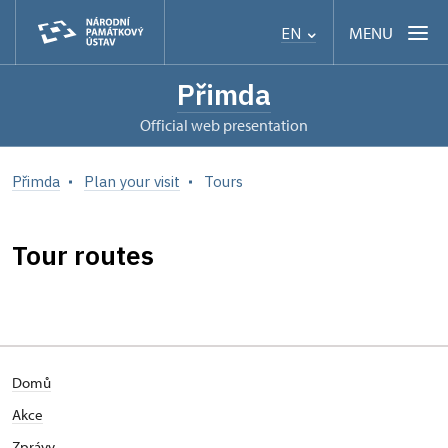
MENU
EN
Přimda
Official web presentation
Přimda
Plan your visit
Tours
Tour routes
Domů
Akce
Zprávy