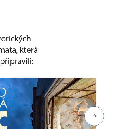
torických
mata, která
řipravili: