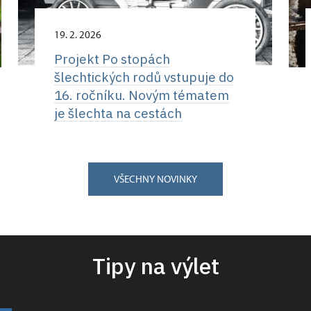
19. 2. 2026
Projekt Po stopách
šlechtických rodů vstupuje do
16. ročníku. Novým tématem
je šlechta na cestách
VŠECHNY NOVINKY
Tipy na výlet