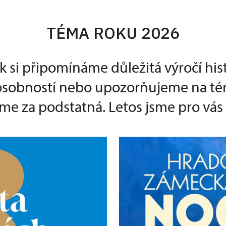
TÉMA ROKU 2026
k si připomínáme důležitá výročí his
 osobností nebo upozorňujeme na té
e za podstatná. Letos jsme pro vás p