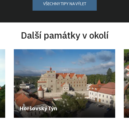
VŠECHNY TIPY NA VÝLET
Další památky v okolí
Horšovský Týn