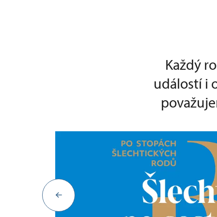
Každý ro
událostí i
považujem