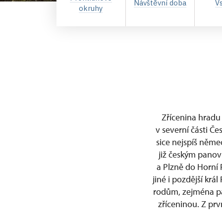
Návštěvní doba
V
okruhy
Zřícenina hradu
v severní části Č
sice nejspíš něme
již českým panov
a Plzně do Horní 
jiné i pozdější krá
rodům, zejména pá
zříceninou. Z pr