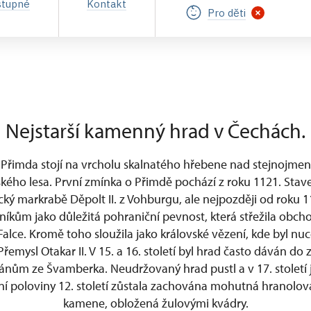
stupné
Kontakt
Pro děti
Nejstarší kamenný hrad v Čechách.
 Přimda stojí na vrcholu skalnatého hřebene nad stejnoj
eského lesa. První zmínka o Přimdě pochází z roku 1121. Sta
cký markrabě Děpolt II. z Vohburgu, ale nejpozději od roku 1
níkům jako důležitá pohraniční pevnost, která střežila obcho
Falce. Kromě toho sloužila jako královské vězení, kde byl 
l Přemysl Otakar II. V 15. a 16. století byl hrad často dáván do
nům ze Švamberka. Neudržovaný hrad pustl a v 17. století 
vní poloviny 12. století zůstala zachována mohutná hranolo
kamene, obložená žulovými kvádry.