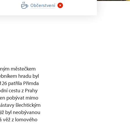
Občerstvení
menným městečkem
vebníkem hradu byl
126 patřila Přimda
dní cestu z Prahy
nucen pobývat mimo
 zástavy šlechtickým
již byl neobývanou
vá věž z lomového