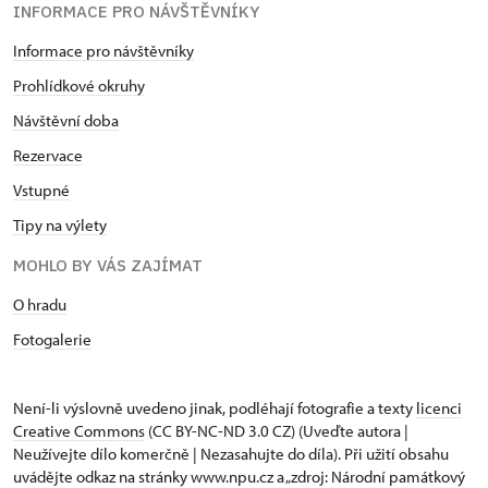
INFORMACE PRO NÁVŠTĚVNÍKY
Informace pro návštěvníky
Prohlídkové okruhy
Návštěvní doba
Rezervace
Vstupné
Tipy na výlety
MOHLO BY VÁS ZAJÍMAT
O hradu
Fotogalerie
Není-li výslovně uvedeno jinak, podléhají fotografie a texty
licenci
Creative Commons
(CC BY-NC-ND 3.0 CZ) (Uveďte autora |
Neužívejte dílo komerčně | Nezasahujte do díla). Při užití obsahu
uvádějte odkaz na stránky www.npu.cz a „zdroj: Národní památkový