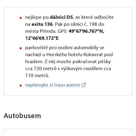
nejlépe po
dálnici D5
, ze které odbočíte
na
exitu 136
. Pak po silnici č. 198 do
města Přimda. GPS:
49°67'96.767"N,
12°66'69.172"E
parkoviště pro osobní automobily se
nachází u Horského hotelu Kolowrat pod
hradem. Z něj musíte pokračovat pěšky
cca 720 metrů s výškovým rozdílem cca
110 metrů.
naplánujte si trasu autem
Autobusem