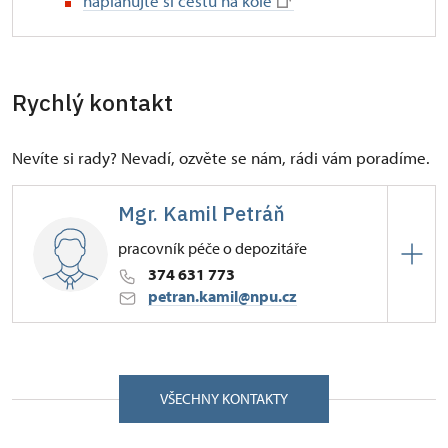
naplánujte si cestu na kole
Rychlý kontakt
Nevíte si rady? Nevadí, ozvěte se nám, rádi vám poradíme.
Mgr. Kamil Petráň
pracovník péče o depozitáře
374 631 773
petran.kamil@npu.cz
ÚPS v Českých Budějovicích
Pozorka 1/, Kladruby u Stříbra 34961
VŠECHNY KONTAKTY