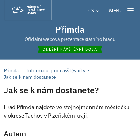
MENU
CS
Přimda
oficiální webová prezentace státního hradu
DNEŠNÍ NÁVŠTĚVNÍ DOBA
Přimda
Informace pro návštěvníky
Jak se k nám dostanete
Jak se k nám dostanete?
Hrad Přimda najdete ve stejnojmenném městečku
v okrese Tachov v Plzeňském kraji.
Autem