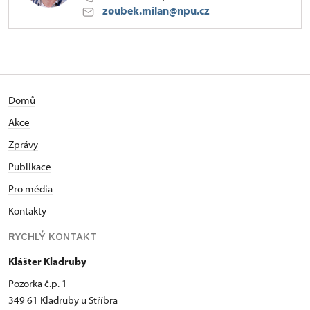
zoubek.milan@npu.cz
Hrad Gutštejn
Pozorka 1/, Kladruby u Stříbra
Pro rezervace prohlídek volejte, prosím,
Domů
výhradně na pevnou linku nebo pište na e-mail.
Akce
Zprávy
Publikace
Pro média
Kontakty
RYCHLÝ KONTAKT
Klášter Kladruby
Pozorka č.p. 1
349 61 Kladruby u Stříbra