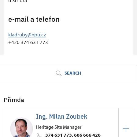
u Stříbra
e-mail a telefon
kladruby@npu.cz
+420 374 631 773
© Seznam.cz a.s. a další
SEARCH
Přimda
Ing. Milan Zoubek
Heritage Site Manager
374 631 773, 606 666 426