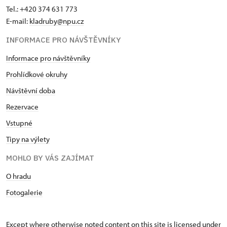
Tel.: +420 374 631 773
E-mail:
kladruby@npu.cz
INFORMACE PRO NÁVŠTĚVNÍKY
Informace pro návštěvníky
Prohlídkové okruhy
Návštěvní doba
Rezervace
Vstupné
Tipy na výlety
MOHLO BY VÁS ZAJÍMAT
O hradu
Fotogalerie
Except where otherwise noted content on this site is licensed under