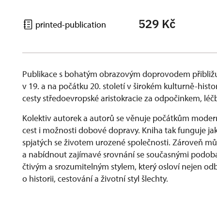
529 Kč
printed-publication
Publikace s bohatým obrazovým doprovodem přibližu
v 19. a na počátku 20. století v širokém kulturně-his
cesty středoevropské aristokracie za odpočinkem, lé
Kolektiv autorek a autorů se věnuje počátkům modern
cest i možnosti dobové dopravy. Kniha tak funguje ja
spjatých se životem urozené společnosti. Zároveň můž
a nabídnout zajímavé srovnání se současnými podobam
čtivým a srozumitelným stylem, který osloví nejen odbo
o historii, cestování a životní styl šlechty.