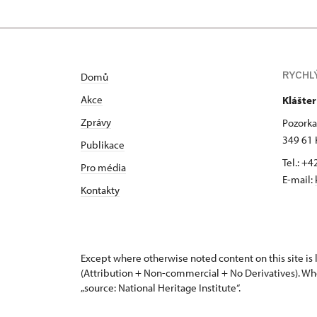
RYCHL
Domů
Akce
Klášte
Zprávy
Pozorka 
349 61 
Publikace
Tel.: +
Pro média
E-mail:
Kontakty
Except where otherwise noted content on this site i
(Attribution + Non-commercial + No Derivatives). Wh
„source: National Heritage Institute“.