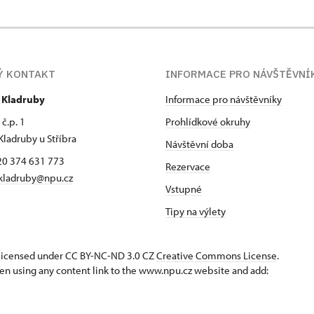
Ý KONTAKT
INFORMACE PRO NÁVŠTĚVNÍ
r Kladruby
Informace pro návštěvníky
č.p. 1
Prohlídkové okruhy
Kladruby u Stříbra
Návštěvní doba
420 374 631 773
Rezervace
kladruby@npu.cz
Vstupné
Tipy na výlety
s licensed under CC BY-NC-ND 3.0 CZ
Creative Commons License
.
en using any content link to the www.npu.cz website and add: