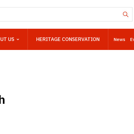
UT US
HERITAGE CONSERVATION
News
E
h