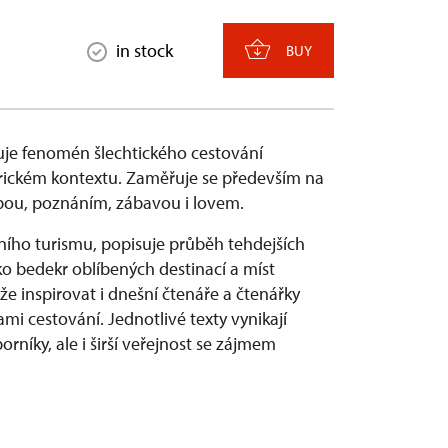
in stock
BUY
je fenomén šlechtického cestování
torickém kontextu. Zaměřuje se především na
čbou, poznáním, zábavou i lovem.
ího turismu, popisuje průběh tehdejších
ko bedekr oblíbených destinací a míst
e inspirovat i dnešní čtenáře a čtenářky
i cestování. Jednotlivé texty vynikají
rníky, ale i širší veřejnost se zájmem