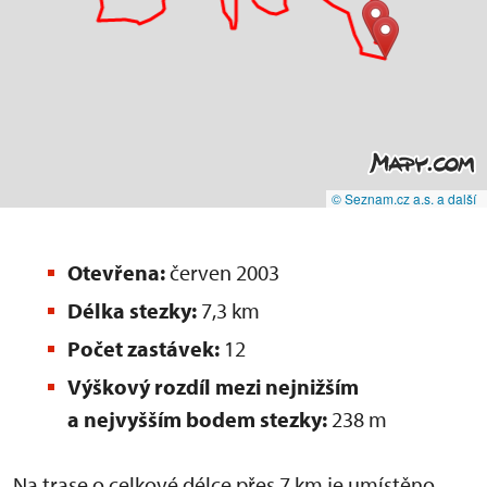
© Seznam.cz a.s. a další
Otevřena:
červen 2003
Délka stezky:
7,3 km
Počet zastávek:
12
Výškový rozdíl mezi nejnižším
a nejvyšším bodem stezky:
238 m
Na trase o celkové délce přes 7 km je umístěno