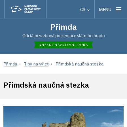
MENU
CS
Přimda
oficiální webová prezentace státního hradu
DNEŠNÍ NÁVŠTĚVNÍ DOBA
Přimda
Tipy na výlet
Přimdská naučná stezka
Přimdská naučná stezka