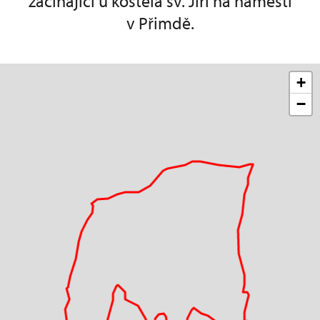
začínající u kostela sv. Jiří na náměstí
v Přimdě.
+
−